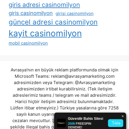
giris adresi casinomilyon
giris casinomilyon
girisi casinomilyon
güncel adresi casinomilyon
kayit casinomilyon
mobil casinomilyon
Avrasya'nın en büyük reklam platformunda olmak için
Microsoft Teams:
reklam@avrasyamarketing.com
adresimizden veya Telegram: @Avrasyamarketing
adresimizden irtibat kurabilirsiniz. (Tek iletişim
adreslerimiz teams / telegram ve mail adresimizdir.
Harici hiçbir iletişim adresimiz bulunmamaktadır.
Lütfen itibar etmeyiniz.) Türkiye yasalarına göre 7258
sayılı kanun uyarınca yasa dışı bahis oynamanın
cezaları mevcuttur. Şu an bulunduğunuz site hiç bir
şekilde illegal bahis oyunları oynatmıyor ve oynamaya