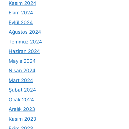
Kasım 2024
Ekim 2024
Eylül 2024
Ağustos 2024
Temmuz 2024
Haziran 2024
Mayıs 2024
Nisan 2024
Mart 2024
Şubat 2024
Ocak 2024
Aralık 2023
Kasım 2023
Ekim 2023