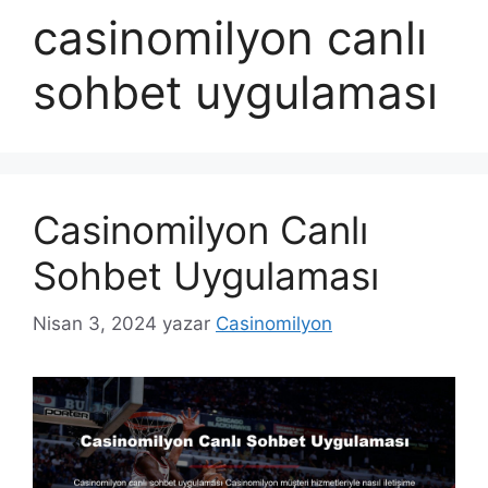
casinomilyon canlı
sohbet uygulaması
Casinomilyon Canlı
Sohbet Uygulaması
Nisan 3, 2024
yazar
Casinomilyon