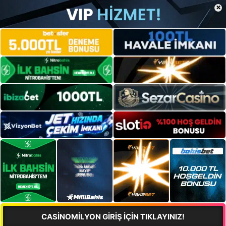
×
CASİNOMİLYON GİRİŞ İÇİN TIKLAYINIZ!