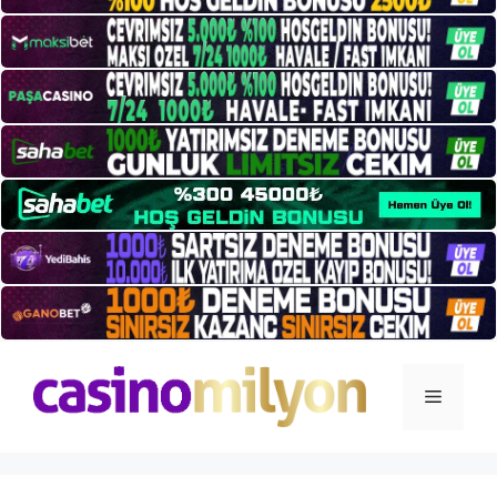
İçeriğe
atla
Menü