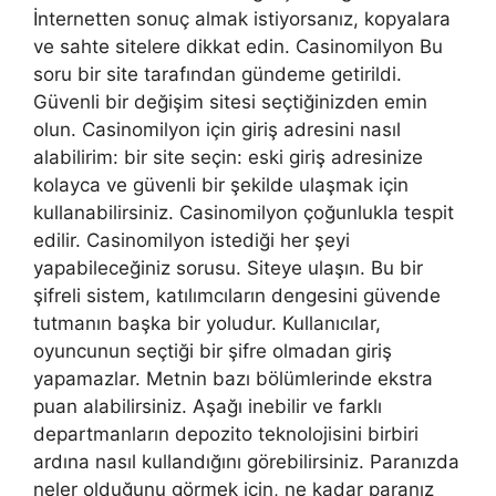
İnternetten sonuç almak istiyorsanız, kopyalara
ve sahte sitelere dikkat edin. Casinomilyon Bu
soru bir site tarafından gündeme getirildi.
Güvenli bir değişim sitesi seçtiğinizden emin
olun. Casinomilyon için giriş adresini nasıl
alabilirim: bir site seçin: eski giriş adresinize
kolayca ve güvenli bir şekilde ulaşmak için
kullanabilirsiniz. Casinomilyon çoğunlukla tespit
edilir. Casinomilyon istediği her şeyi
yapabileceğiniz sorusu. Siteye ulaşın. Bu bir
şifreli sistem, katılımcıların dengesini güvende
tutmanın başka bir yoludur. Kullanıcılar,
oyuncunun seçtiği bir şifre olmadan giriş
yapamazlar. Metnin bazı bölümlerinde ekstra
puan alabilirsiniz. Aşağı inebilir ve farklı
departmanların depozito teknolojisini birbiri
ardına nasıl kullandığını görebilirsiniz. Paranızda
neler olduğunu görmek için, ne kadar paranız