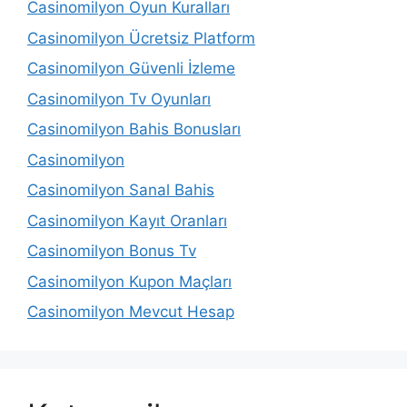
Casinomilyon Oyun Kuralları
Casinomilyon Ücretsiz Platform
Casinomilyon Güvenli İzleme
Casinomilyon Tv Oyunları
Casinomilyon Bahis Bonusları
Casinomilyon
Casinomilyon Sanal Bahis
Casinomilyon Kayıt Oranları
Casinomilyon Bonus Tv
Casinomilyon Kupon Maçları
Casinomilyon Mevcut Hesap