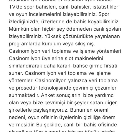
TV’de spor bahisleri, canlı bahisler, istatistikler
ve oyun incelemelerini izleyebilirsiniz. Spor
izlediğinizde, üzerlerine de bahis koyabilirsiniz.
Mümkün olan hiçbir şey ödemeden canlı şovları
izleyebilirsiniz. Yüksek çözünürlükte yayınlanan
programlarda kurulum veya sıkışmış.
Casinomilyon veri toplama ve işleme yöntemleri
Casinomilyon üyelerine slot makinelerini
sınırlandırarak daha kararlı bahse girme fırsatı
sunar. Casinomilyon veri toplama ve işleme
yöntemleri Casinomilyon yalnızca veri toplama
ve prosedür teknolojisinde çevrimiçi çözümler
sunmaktadır. Anket sonuçlarını bize yardımcı
olan veya bize çevrimiçi bir şeyler satan diğer
şirketlerle paylaşmıyoruz. Bunun en önemli
nedeni, oyun ofisinin üyelerinin gizliliğe önem
vermesidir. Bu şekilde, canlı bir bahis ofisinde