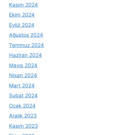
Kasım 2024
Ekim 2024
Eylül 2024
Ağustos 2024
Temmuz 2024
Haziran 2024
Mayıs 2024
Nisan 2024
Mart 2024
Şubat 2024
Ocak 2024
Aralık 2023
Kasım 2023