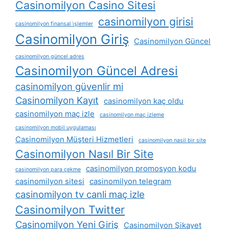
Casinomilyon Casino Sitesi
casinomilyon girisi
casinomilyon finansal i̇şlemler
Casinomilyon Giriş
Casinomilyon Güncel
casinomilyon güncel adres
Casinomilyon Güncel Adresi
casinomilyon güvenlir mi
Casinomilyon Kayıt
casinomilyon kaç oldu
casinomilyon maç izle
casinomilyon maç izleme
casinomilyon mobil uygulaması
Casinomilyon Müşteri Hizmetleri
casinomilyon nasil bir site
Casinomilyon Nasıl Bir Site
casinomilyon promosyon kodu
casinomilyon para çekme
casinomilyon sitesi
casinomilyon telegram
casinomilyon tv canli maç izle
Casinomilyon Twitter
Casinomilyon Yeni Giriş
Casinomilyon Şikayet