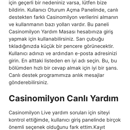
için geçerli bir nedeniniz varsa, lütfen bize
bildirin. Kullanıcı Oturum Açma Panelinde, canlı
destekten farklı Casinomilyon verilerini almanın
ve kullanmanın bazı yolları vardır. Bu paneli
Casinomilyon Yardım Masası hesabınıza giriş
yapmak için kullanabilirsiniz. Sarı çubuğu
tıkladığınızda küçük bir pencere görünecektir.
Kullanıcı adınızı ve ardından e-posta adresinizi
girin. En alttaki listeden en iyi adı seçin. Bu, bu
bölümden hızlı bir cevap almak için iyi bir şans.
Canlı destek programımıza anlık mesajlar
gönderebilirsiniz.
Casinomilyon Canlı Yardım
Casinomilyon Live yardım soruları için siteyi
kontrol ettiğimde, kullanıcı giriş panelinde birçok
önemli seçenek olduğunu fark ettim.Kayıt