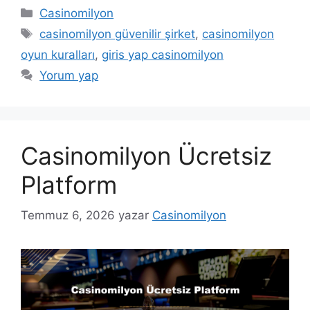
Kategoriler
Casinomilyon
Etiketler
casinomilyon güvenilir şirket
,
casinomilyon
oyun kuralları
,
giris yap casinomilyon
Yorum yap
Casinomilyon Ücretsiz
Platform
Temmuz 6, 2026
yazar
Casinomilyon