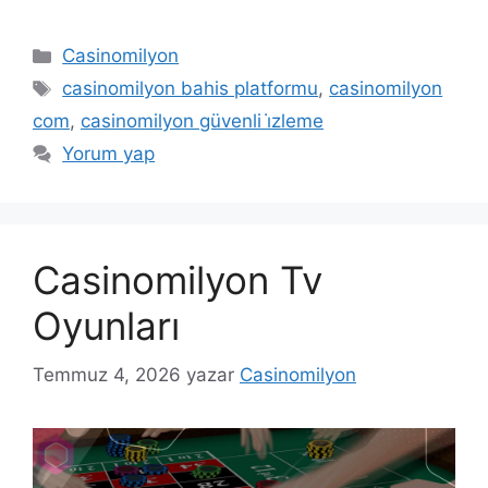
Kategoriler
Casinomilyon
Etiketler
casinomilyon bahis platformu
,
casinomilyon
com
,
casinomilyon güvenli i̇zleme
Yorum yap
Casinomilyon Tv
Oyunları
Temmuz 4, 2026
yazar
Casinomilyon