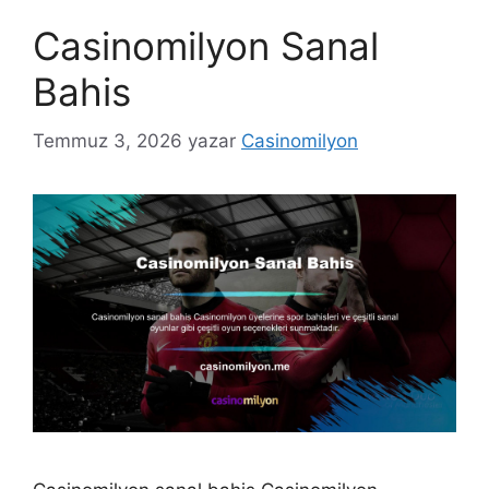
Casinomilyon Sanal
Bahis
Temmuz 3, 2026
yazar
Casinomilyon