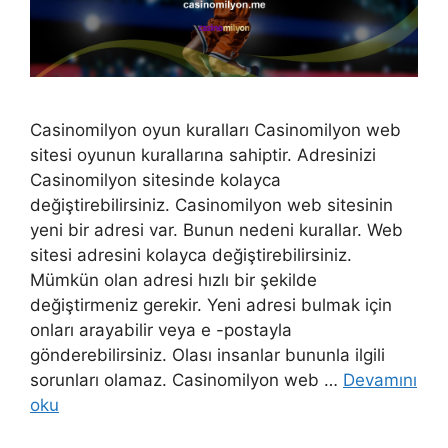
Casinomilyon oyun kuralları Casinomilyon web
sitesi oyunun kurallarına sahiptir. Adresinizi
Casinomilyon sitesinde kolayca
değiştirebilirsiniz. Casinomilyon web sitesinin
yeni bir adresi var. Bunun nedeni kurallar. Web
sitesi adresini kolayca değiştirebilirsiniz.
Mümkün olan adresi hızlı bir şekilde
değiştirmeniz gerekir. Yeni adresi bulmak için
onları arayabilir veya e -postayla
gönderebilirsiniz. Olası insanlar bununla ilgili
sorunları olamaz. Casinomilyon web …
Devamını
oku