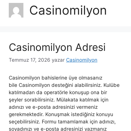
Casinomilyon
Casinomilyon Adresi
Temmuz 17, 2026
yazar
Casinomilyon
Casinomilyon bahislerine üye olmasanız
bile Casinomilyon desteğini alabilirsiniz. Kulübe
katılmadan da operatörle konuşup ona bir
şeyler sorabilirsiniz. Mülakata katılmak için
adınızı ve e-posta adresinizi vermeniz
gerekmektedir. Konuşmak istediğiniz konuyu
seçebilirsiniz. Formu tamamlamak için adınızı,
soyadınızı ve e-posta adresinizi yazmanız