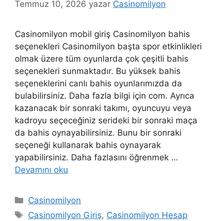
Temmuz 10, 2026
yazar
Casinomilyon
Casinomilyon mobil giriş Casinomilyon bahis
seçenekleri Casinomilyon başta spor etkinlikleri
olmak üzere tüm oyunlarda çok çeşitli bahis
seçenekleri sunmaktadır. Bu yüksek bahis
seçeneklerini canlı bahis oyunlarımızda da
bulabilirsiniz. Daha fazla bilgi için com. Ayrıca
kazanacak bir sonraki takımı, oyuncuyu veya
kadroyu seçeceğiniz serideki bir sonraki maça
da bahis oynayabilirsiniz. Bunu bir sonraki
seçeneği kullanarak bahis oynayarak
yapabilirsiniz. Daha fazlasını öğrenmek …
Devamını oku
Kategoriler
Casinomilyon
Etiketler
Casinomilyon Giriş
,
Casinomilyon Hesap