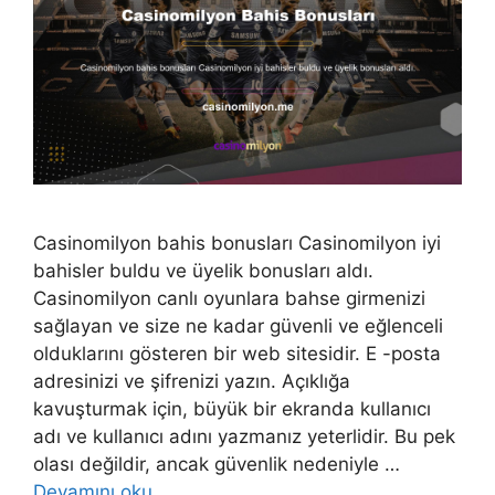
Casinomilyon bahis bonusları Casinomilyon iyi
bahisler buldu ve üyelik bonusları aldı.
Casinomilyon canlı oyunlara bahse girmenizi
sağlayan ve size ne kadar güvenli ve eğlenceli
olduklarını gösteren bir web sitesidir. E -posta
adresinizi ve şifrenizi yazın. Açıklığa
kavuşturmak için, büyük bir ekranda kullanıcı
adı ve kullanıcı adını yazmanız yeterlidir. Bu pek
olası değildir, ancak güvenlik nedeniyle …
Devamını oku