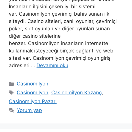
İnsanların ilgisini çeken iyi bir sistemi
var. Casinomilyon çevrimiçi bahis sunan ilk
siteydi. Casino siteleri, canlı oyunlar, çevrimiçi
poker, slot oyunları ve diğer oyunları sunan
diğer casino sitelerine
benzer. Casinomilyon insanların internette
kullanmak isteyeceği birçok bağlantı ve web
sitesi var. Casinomilyon çevrimiçi oyun giriş
adresleri …
Devamını oku
Kategoriler
Casinomilyon
Etiketler
Casinomilyon
,
Casinomilyon Kazanç
,
Casinomilyon Pazarı
Yorum yap