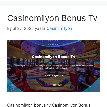
Casinomilyon Bonus Tv
Eylül 27, 2025
yazar
Casinomilyon
Casinomilyon bonus tv Casinomilyon Bonus