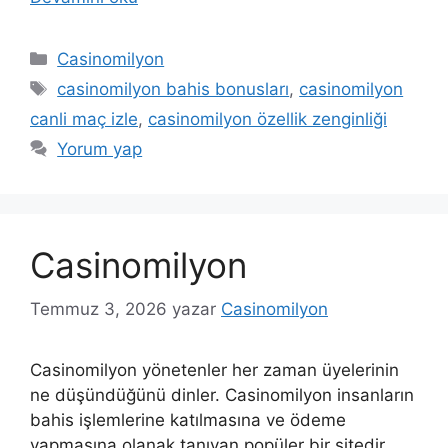
Kategoriler
Casinomilyon
Etiketler
casinomilyon bahis bonusları
,
casinomilyon
canli maç izle
,
casinomilyon özellik zenginliği
Yorum yap
Casinomilyon
Temmuz 3, 2026
yazar
Casinomilyon
Casinomilyon yönetenler her zaman üyelerinin
ne düşündüğünü dinler. Casinomilyon insanların
bahis işlemlerine katılmasına ve ödeme
yapmasına olanak tanıyan popüler bir sitedir.