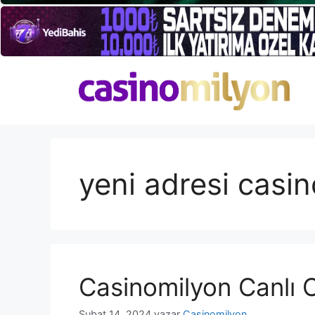
İçeriğe
atla
yeni adresi casi
Casinomilyon Canlı 
Şubat 14, 2024
yazar
Casinomilyon