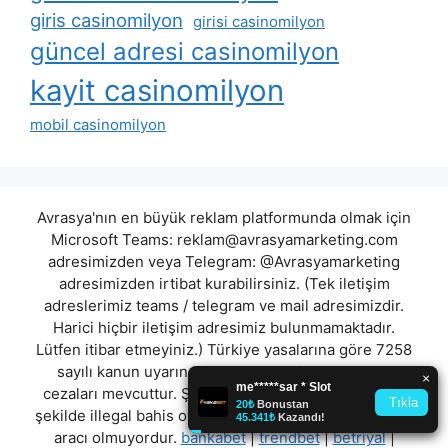
giris casinomilyon
girisi casinomilyon
güncel adresi casinomilyon
kayit casinomilyon
mobil casinomilyon
Avrasya'nın en büyük reklam platformunda olmak için
Microsoft Teams:
reklam@avrasyamarketing.com
adresimizden veya Telegram: @Avrasyamarketing
adresimizden irtibat kurabilirsiniz. (Tek iletişim
adreslerimiz teams / telegram ve mail adresimizdir.
Harici hiçbir iletişim adresimiz bulunmamaktadır.
Lütfen itibar etmeyiniz.) Türkiye yasalarına göre 7258
sayılı kanun uyarınca yasa dışı bahis oynamanın
cezaları mevcuttur. Şu an bulunduğunuz site hiç bir
şekilde illegal bahis oyunları oynatmıyor ve oynamaya
aracı olmuyordur.
bankabet
|
trendbet
|
betriyal
|