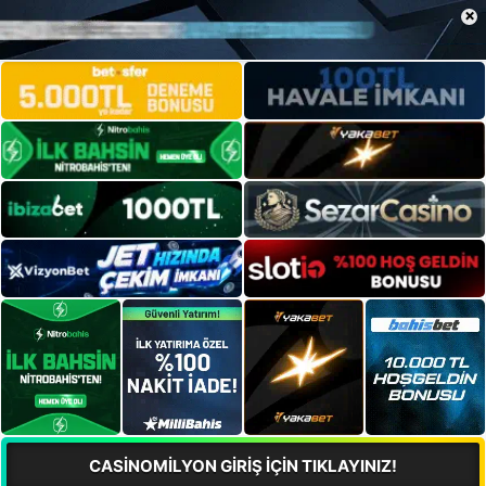
×
CASİNOMİLYON GİRİŞ İÇİN TIKLAYINIZ!