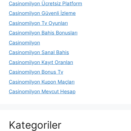
Casinomilyon Ücretsiz Platform
Casinomilyon Güvenli İzleme
Casinomilyon Tv Oyunları
Casinomilyon Bahis Bonusları
Casinomilyon
Casinomilyon Sanal Bahis
Casinomilyon Kayıt Oranları
Casinomilyon Bonus Tv
Casinomilyon Kupon Maçları
Casinomilyon Mevcut Hesap
Kategoriler