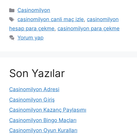
Kategoriler
Casinomilyon
Etiketler
casinomilyon canli maç izle
,
casinomilyon
hesap para çekme
,
casinomilyon para çekme
Yorum yap
Son Yazılar
Casinomilyon Adresi
Casinomilyon Giriş
Casinomilyon Kazanç Paylaşımı
Casinomilyon Bingo Maçları
Casinomilyon Oyun Kuralları