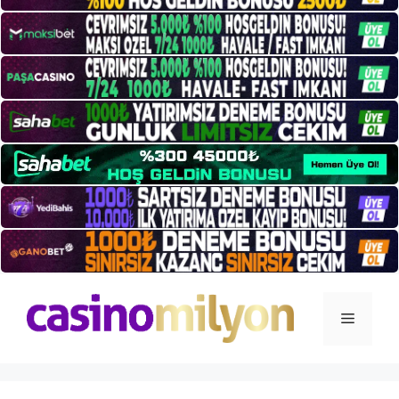
İçeriğe
atla
Menü