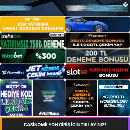
×
CASİNOMİLYON GİRİŞ İÇİN TIKLAYINIZ!