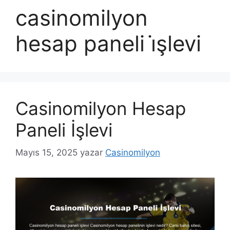
casinomilyon
hesap paneli i̇şlevi
Casinomilyon Hesap
Paneli İşlevi
Mayıs 15, 2025
yazar
Casinomilyon