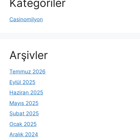
Kategoriler
Casinomilyon
Arşivler
Temmuz 2026
Eylül 2025
Haziran 2025
Mayıs 2025
Şubat 2025
Ocak 2025
Aralık 2024