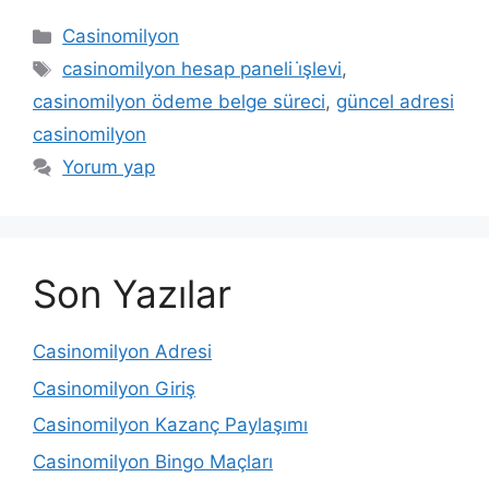
Kategoriler
Casinomilyon
Etiketler
casinomilyon hesap paneli i̇şlevi
,
casinomilyon ödeme belge süreci
,
güncel adresi
casinomilyon
Yorum yap
Son Yazılar
Casinomilyon Adresi
Casinomilyon Giriş
Casinomilyon Kazanç Paylaşımı
Casinomilyon Bingo Maçları