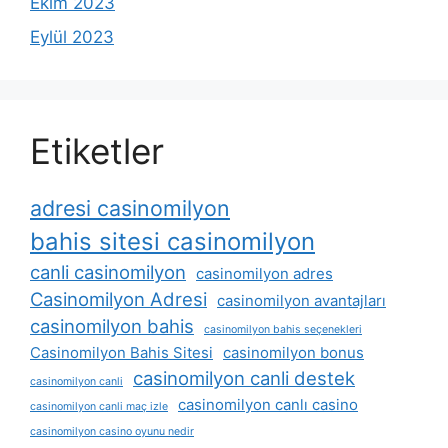
Ekim 2023
Eylül 2023
Etiketler
adresi casinomilyon
bahis sitesi casinomilyon
canli casinomilyon
casinomilyon adres
Casinomilyon Adresi
casinomilyon avantajları
casinomilyon bahis
casinomilyon bahis seçenekleri
Casinomilyon Bahis Sitesi
casinomilyon bonus
casinomilyon canli destek
casinomilyon canli
casinomilyon canlı casino
casinomilyon canli maç izle
casinomilyon casino oyunu nedir