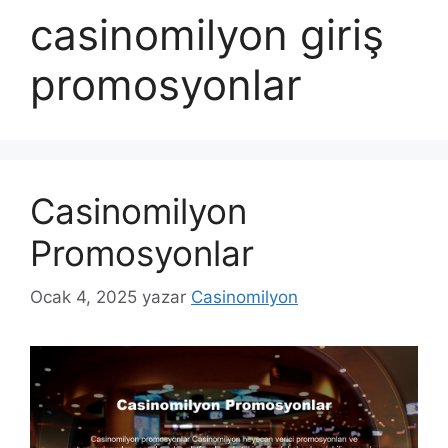
casinomilyon giriş
promosyonlar
Casinomilyon
Promosyonlar
Ocak 4, 2025
yazar
Casinomilyon