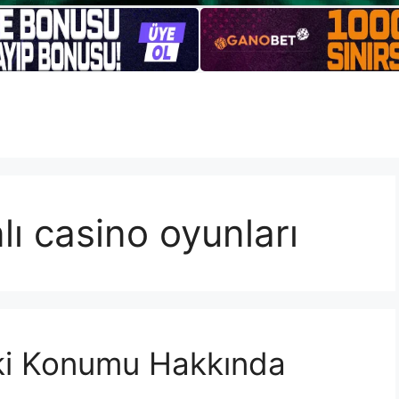
ı casino oyunları
ki Konumu Hakkında