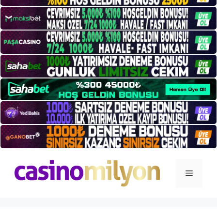
İçeriğe
atla
Menü