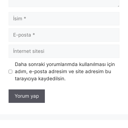
İsim
E-
posta
İnternet
sitesi
Daha sonraki yorumlarımda kullanılması için
adım, e-posta adresim ve site adresim bu
tarayıcıya kaydedilsin.