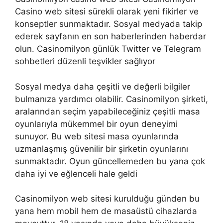
Casino web sitesi sürekli olarak yeni fikirler ve
konseptler sunmaktadır. Sosyal medyada takip
ederek sayfanın en son haberlerinden haberdar
olun. Casinomilyon günlük Twitter ve Telegram
sohbetleri düzenli teşvikler sağlıyor
Sosyal medya daha çeşitli ve değerli bilgiler
bulmanıza yardımcı olabilir. Casinomilyon şirketi,
aralarından seçim yapabileceğiniz çeşitli masa
oyunlarıyla mükemmel bir oyun deneyimi
sunuyor. Bu web sitesi masa oyunlarında
uzmanlaşmış güvenilir bir şirketin oyunlarını
sunmaktadır. Oyun güncellemeden bu yana çok
daha iyi ve eğlenceli hale geldi
Casinomilyon web sitesi kurulduğu günden bu
yana hem mobil hem de masaüstü cihazlarda