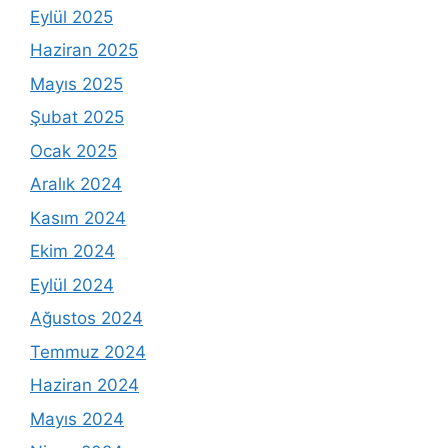
Eylül 2025
Haziran 2025
Mayıs 2025
Şubat 2025
Ocak 2025
Aralık 2024
Kasım 2024
Ekim 2024
Eylül 2024
Ağustos 2024
Temmuz 2024
Haziran 2024
Mayıs 2024