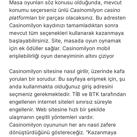
Masa oyunları söz konusu olduğunda, mevcut
konumu seçerseniz ünlü
Casinomilyon casino
platformları
bir parçası olacaksınız. Bu adresten
Casinomilyon kaydınızı tamamladıktan sonra
mevcut tüm seçenekleri kullanarak kazanmaya
başlayabilirsiniz. Site, masada oyun oynamak
için ek ödüller sağlar. Casinomilyon mobil
erişilebilirliği oyun deneyiminin altını çiziyor
Casinomilyon sitesine nasıl girilir, üzerinde kafa
yorulan bir sorudur. Bu sayfaya erişmek için, şu
anda kullanmakta olduğunuz giriş adresini
seçmeniz gerekmektedir. TİB ve BTK tarafından
engellenen internet siteleri sınırsız süreyle
engellenir. Web sitesine hızlı bir şekilde
ulaşmanın çeşitli yöntemleri vardır.
Casinomilyon oyununun her anı nasıl zafere
dönüştürdüğünü göstereceğiz. “Kazanmaya