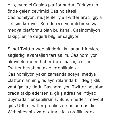
bir çevrimiçi Casino platformudur. Türkiye’nin
önde gelen çevrimiçi Casino sitesi
Casinomilyon, müşterileriyle Twitter aracılığıyla
iletişim kuruyor. Son derece verimli bir sosyal
medya platformu olan bu kanal, Casinomilyon
takipçilerine değerli bilgiler sağlıyor
Şimdi Twitter web sitelerini kullanan bireylere
sağladığı avantajları tartışalım. Casinomilyon
aktivitelerinden haberdar olmak için onun
Twitter hesabını takip edebilirsiniz.
Casinomilyon yakın zamanda sosyal medya
platformlarının giriş ayrıntılarında bir değişiklik
yaptığını açıkladı. Casinomilyon Twitter hesabını
orada takip ederseniz, giriş adresine ihtiyaç
duymadan erişebilirsiniz. Bunun nedeni mevcut
giriş URLn Twitter profilinizde bulunmasıdır.
Web sitesini ziyaret etmek için profilinizdeki