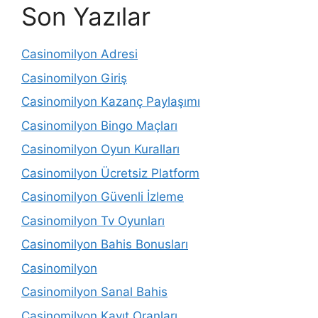
Son Yazılar
Casinomilyon Adresi
Casinomilyon Giriş
Casinomilyon Kazanç Paylaşımı
Casinomilyon Bingo Maçları
Casinomilyon Oyun Kuralları
Casinomilyon Ücretsiz Platform
Casinomilyon Güvenli İzleme
Casinomilyon Tv Oyunları
Casinomilyon Bahis Bonusları
Casinomilyon
Casinomilyon Sanal Bahis
Casinomilyon Kayıt Oranları